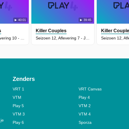
40:01
39:45
s
Killer Couples
Killer Coupl
Seizoen 12, Aflevering 10 - Cindy George en John Zaffino
Seizoen 12, Aflevering 7 - Jesse, Sherry en Anita Cummings
Zenders
VRT 1
VRT Canvas
VTM
Play 4
Play 5
VTM 2
VTM 3
VTM 4
 je
Play 6
Sporza