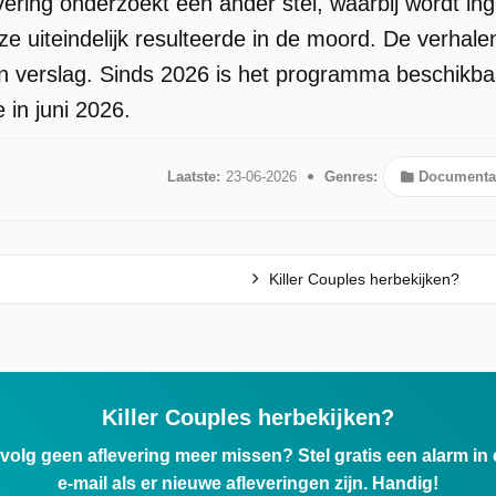
vering onderzoekt een ander stel, waarbij wordt i
eze uiteindelijk resulteerde in de moord. De verha
 verslag. Sinds 2026 is het programma beschikbaar
 in juni 2026.
Laatste:
23-06-2026
Genres:
Documenta
Killer Couples herbekijken?
Killer Couples herbekijken?
ervolg geen aflevering meer missen? Stel gratis een alarm i
e-mail als er nieuwe afleveringen zijn. Handig!