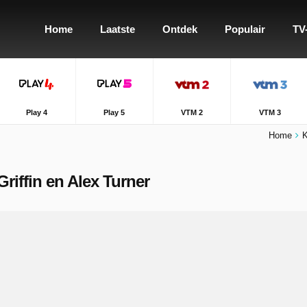
Home
Laatste
Ontdek
Populair
TV
Play 4
Play 5
VTM 2
VTM 3
Home
K
Griffin en Alex Turner