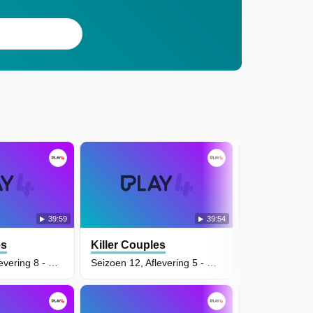
39:59
39:54
es
Killer Couples
Killer Coup
Seizoen 12, Aflevering 8 - Bill en Sandra Inman
Seizoen 12, Aflevering 5 - Blake Leggette en Victoria Henneberry