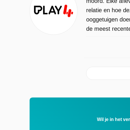
moord. Elke afle
relatie en hoe d
ooggetuigen doen
de meest recente
Wil je in het v