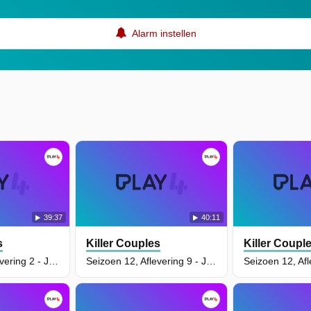
Alarm instellen
39:37
40:11
s
Killer Couples
Killer Coupl
Seizoen 14, Aflevering 2 - Jordan Hodge
Seizoen 12, Aflevering 9 - Joseph en Iryn Meyers