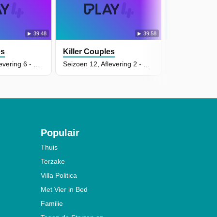
39:48
39:58
es
Killer Couples
Killer Coup
Seizoen 12, Aflevering 6 - Kim Leblanc en Justin Thomas
Seizoen 12, Aflevering 2 - Donna Roberts en Nathaniel Jackson
Populair
Thuis
Terzake
Villa Politica
Met Vier in Bed
Familie