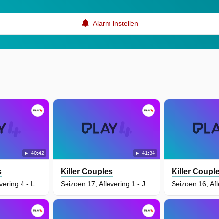
Alarm instellen
40:42
41:34
s
Killer Couples
Killer Coupl
Seizoen 17, Aflevering 4 - Liz Rogan and Tony DePuisaye-Greene
Seizoen 17, Aflevering 1 - Jeffrey Mundt and Joey Banis