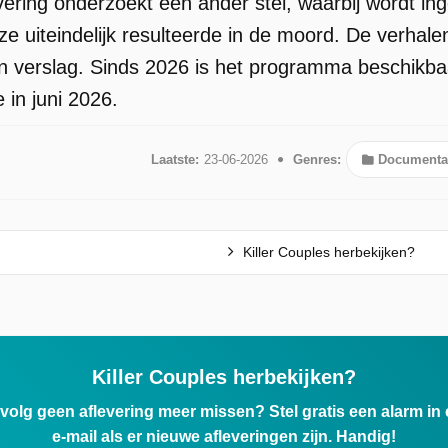
vering onderzoekt een ander stel, waarbij wordt i
eze uiteindelijk resulteerde in de moord. De verha
 verslag. Sinds 2026 is het programma beschikbaar
 in juni 2026.
Laatste:
23-06-2026
Genres:
Documenta
Killer Couples herbekijken?
Killer Couples herbekijken?
ervolg geen aflevering meer missen? Stel gratis een alarm i
e-mail als er nieuwe afleveringen zijn. Handig!