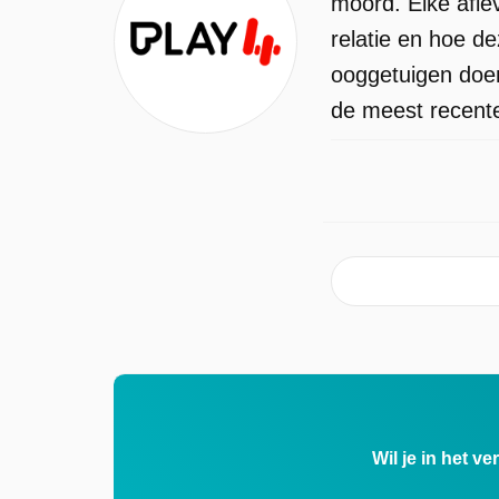
moord. Elke afle
relatie en hoe d
ooggetuigen doen
de meest recente
Wil je in het v