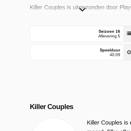
Killer Couples is uitgezonden door Play
4 op maandag 11 mei 2026 om 20:30
uur.
Seizoen 16
Aflevering 5
Speelduur
40:09
Killer Couples
Killer Couples is