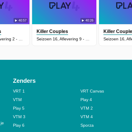
40:57
40:26
s
Killer Couples
Killer Coupl
Seizoen 17, Aflevering 2 - U'dreka Andrews and Danny Brown
Seizoen 16, Aflevering 9 - Robin Radcliff and Gary Hinojosa
Zenders
VRT 1
VRT Canvas
VTM
Play 4
Play 5
VTM 2
VTM 3
VTM 4
 je
Play 6
Sporza