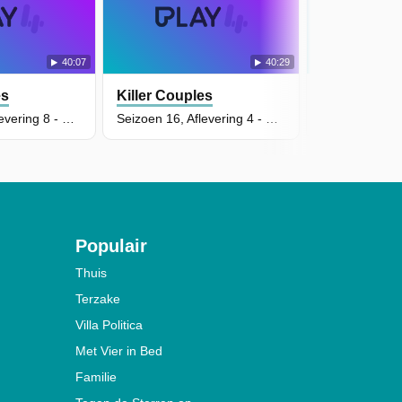
40:07
40:29
es
Killer Couples
Killer Coup
Seizoen 16, Aflevering 8 - Thadeshia Clark and Omar Savior
Seizoen 16, Aflevering 4 - Kadie Robinson & Ronnie Welborn
Populair
Thuis
Terzake
Villa Politica
Met Vier in Bed
Familie