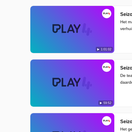
Seizo
Het ma
verhui
1:01:02
Seizo
De tea
daardo
59:52
Seizo
Het ge