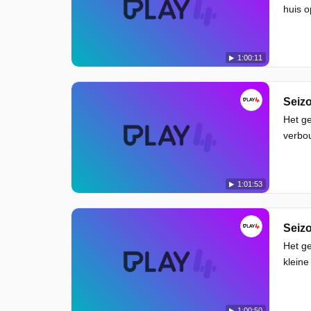
huis o
1:00:11
Seizo
Het ge
verbou
1:01:53
Seizo
Het ge
kleine
1:00:50