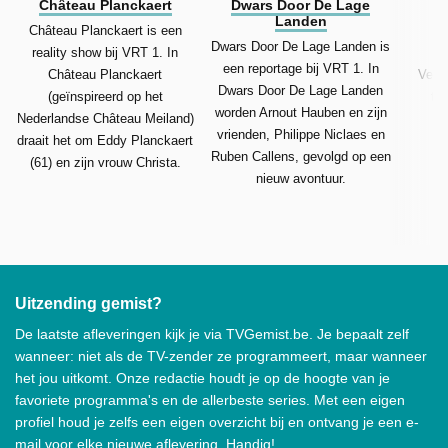
Château Planckaert
Dwars Door De Lage
Landen
Château Planckaert is een
De
Dwars Door De Lage Landen is
reality show bij VRT 1. In
een reportage bij VRT 1. In
Château Planckaert
Vers
Dwars Door De Lage Landen
(geïnspireerd op het
tou
worden Arnout Hauben en zijn
Nederlandse Château Meiland)
a
vrienden, Philippe Niclaes en
draait het om Eddy Planckaert
v
Ruben Callens, gevolgd op een
(61) en zijn vrouw Christa.
nieuw avontuur.
Uitzending gemist?
De laatste afleveringen kijk je via TVGemist.be. Je bepaalt zelf
wanneer: niet als de TV-zender ze programmeert, maar wanneer
het jou uitkomt. Onze redactie houdt je op de hoogte van je
favoriete programma's en de allerbeste series. Met een eigen
profiel houd je zelfs een eigen overzicht bij en ontvang je een e-
mail voor elke nieuwe aflevering. Handig!