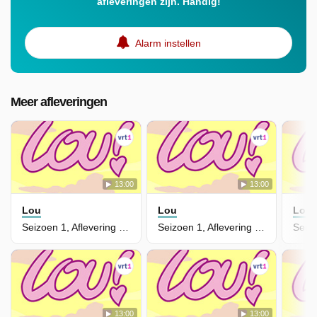
afleveringen zijn. Handig!
Alarm instellen
Meer afleveringen
13:00
13:00
Lou
Lou
Lou
Seizoen 1, Aflevering 25 - Sneeuwstorm Zei U?
Seizoen 1, Aflevering 24 - Op De Verkeerde Piste
13:00
13:00