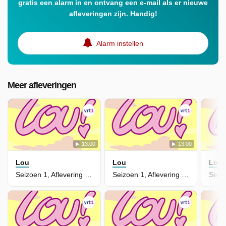
gratis een alarm in en ontvang een e-mail als er nieuwe
afleveringen zijn. Handig!
Alarm instellen
Meer afleveringen
13:00
13:00
Lou
Lou
Lou
Seizoen 1, Aflevering 34 - In De Werkschort Van Mevrouw Chiourme
Seizoen 1, Aflevering 33 - Fatale Faalangst