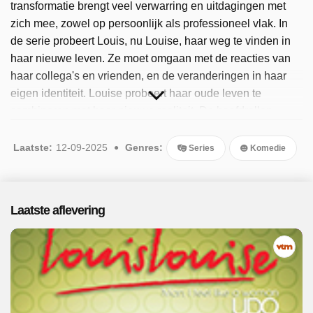
transformatie brengt veel verwarring en uitdagingen met
zich mee, zowel op persoonlijk als professioneel vlak. In
de serie probeert Louis, nu Louise, haar weg te vinden in
haar nieuwe leven. Ze moet omgaan met de reacties van
haar collega's en vrienden, en de veranderingen in haar
eigen identiteit. Louise probeert haar oude leven te
combineren met haar nieuwe realiteit. De hoofdrollen
worden vertolkt door onder andere Roel Vanderstukken,
Ianka Fleerackers en Hilde De Baerdemaeker. Sinds 2025
Laatste:
12-09-2025
Genres:
Series
Komedie
is het programma beschikbaar. Er zijn 45 afleveringen
uitgezonden, de meest recente in september 2025.
Laatste aflevering