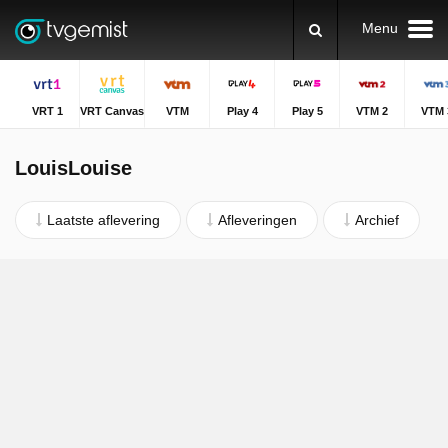
Menu
VRT 1
VRT Canvas
VTM
Play 4
Play 5
VTM 2
VTM 
LouisLouise
Laatste aflevering
Afleveringen
Archief