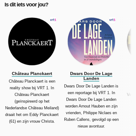
Is dit iets voor jou?
Château Planckaert
Dwars Door De Lage
Landen
Château Planckaert is een
De
Dwars Door De Lage Landen is
reality show bij VRT 1. In
een reportage bij VRT 1. In
Château Planckaert
Vers
Dwars Door De Lage Landen
(geïnspireerd op het
tou
worden Arnout Hauben en zijn
Nederlandse Château Meiland)
a
vrienden, Philippe Niclaes en
draait het om Eddy Planckaert
v
Ruben Callens, gevolgd op een
(61) en zijn vrouw Christa.
nieuw avontuur.