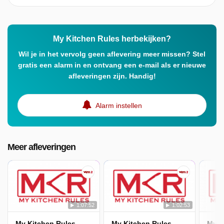
My Kitchen Rules herbekijken?
Wil je in het vervolg geen aflevering meer missen? Stel
gratis een alarm in en ontvang een e-mail als er nieuwe
afleveringen zijn. Handig!
Alarm instellen
Meer afleveringen
1:07:52
1:02:53
My Kitchen Rules
My Kitchen Rules
My K