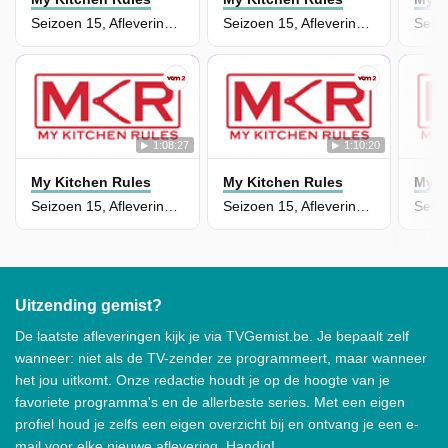
Seizoen 15, Aflevering 12
Seizoen 15, Aflevering 11
1:08:27
1:10:20
My Kitchen Rules
My Kitchen Rules
My K
Seizoen 15, Aflevering 10 - Episode 10
Seizoen 15, Aflevering 9
Uitzending gemist?
De laatste afleveringen kijk je via TVGemist.be. Je bepaalt zelf
wanneer: niet als de TV-zender ze programmeert, maar wanneer
het jou uitkomt. Onze redactie houdt je op de hoogte van je
favoriete programma's en de allerbeste series. Met een eigen
profiel houd je zelfs een eigen overzicht bij en ontvang je een e-
mail voor elke nieuwe aflevering. Handig!