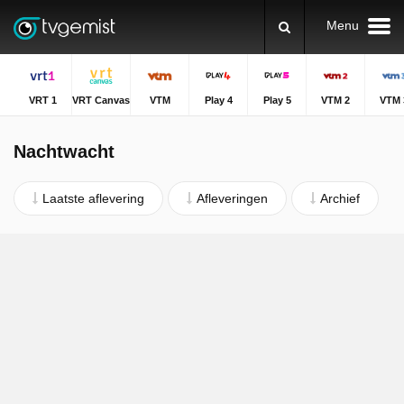
Menu
VRT 1
VRT Canvas
VTM
Play 4
Play 5
VTM 2
VTM 
Nachtwacht
Laatste aflevering
Afleveringen
Archief