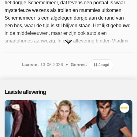
het dorpje Schemermeer, dat tevens een portaal is waar
mysterieuze wezens als trollen en mummies uitkomen.
Schemermeer is een afgelegen dorpje aan de rand van
een bos, waar de tijd is stil blijven staan. Het lijkt gebouwd
in de middeleeuwen, maar er zijn ook auto’s en
smartphones aanwezig. In elke aflevering binden Vladimir
(Louis Thyssen), Wilko (Giovanni Kemper) en Keelin
(Céline Verbeeck) als Nachtwacht de strijd aan met een
nieuw wezen, dat zij kunnen verbannen naar de
Laatste:
13-06-2026
Genres:
Jeugd
onderwereld. Vladimir is een vampier, Wilko een weerwolf
en Keelin een elf. Nog een hoofdrolspeler is Vega (Sven
De Ridder), hun vaderfiguur, die als een levend
Laatste aflevering
stripfiguurtje magisch gevangen. Sinds 2025 is het
populaire programma beschikbaar. Er zijn 48 afleveringen
uitgezonden, de meest recente in juni 2026.