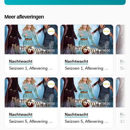
Meer afleveringen
26:00
26:00
Nachtwacht
Nachtwacht
Nach
Seizoen 1, Aflevering 13 - De Ruiter Van De Apocalyps
Seizoen 1, Aflevering 12 - De Lamia
27:00
26:00
Nachtwacht
Nachtwacht
Nach
Seizoen 5, Aflevering 10 - Het Duistere Hart, Deel 3
Seizoen 5, Aflevering 8 - Het Duistere Hart, Deel 1