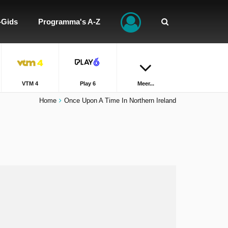
-Gids
Programma's A-Z
VTM 4
Play 6
Meer...
Home
Once Upon A Time In Northern Ireland