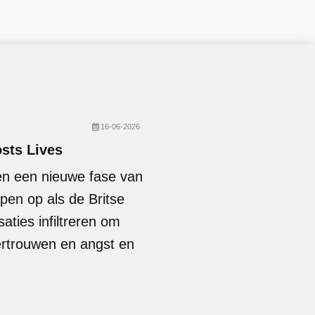
16-06-2026
osts Lives
en een nieuwe fase van
en op als de Britse
saties infiltreren om
vertrouwen en angst en