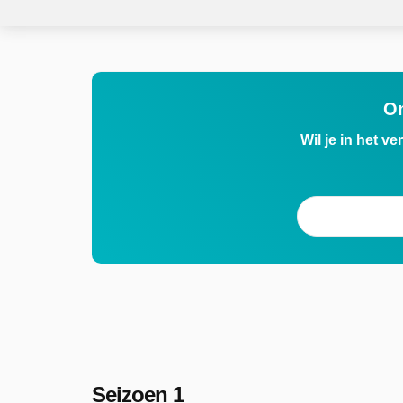
On
Wil je in het v
Seizoen 1