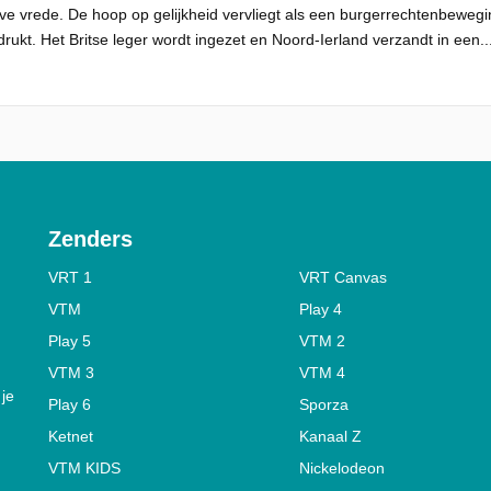
eve vrede. De hoop op gelijkheid vervliegt als een burgerrechtenbewegin
rukt. Het Britse leger wordt ingezet en Noord-Ierland verzandt in een..
Zenders
VRT 1
VRT Canvas
VTM
Play 4
Play 5
VTM 2
VTM 3
VTM 4
 je
Play 6
Sporza
Ketnet
Kanaal Z
VTM KIDS
Nickelodeon