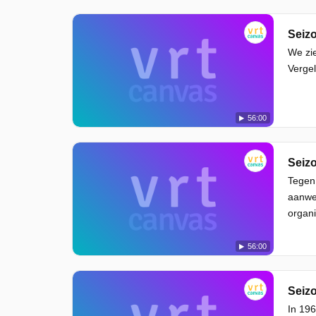
Seizo
We zi
Vergel
56:00
Seizo
Tegen 
aanwez
organi
56:00
Seizo
In 196