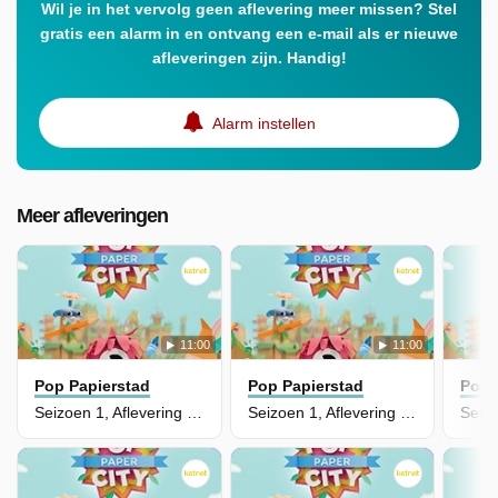
Wil je in het vervolg geen aflevering meer missen? Stel
gratis een alarm in en ontvang een e-mail als er nieuwe
afleveringen zijn. Handig!
Alarm instellen
Meer afleveringen
11:00
11:00
Pop Papierstad
Pop Papierstad
Pop 
Seizoen 1, Aflevering 5 - Zip's Prachtige Herinneringsboek
Seizoen 1, Aflevering 4 - Jurassic Pop