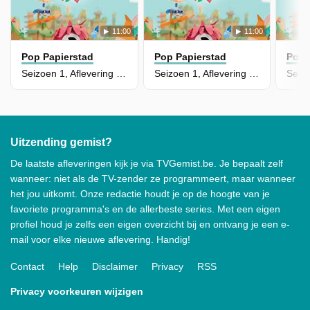
11:00
11:00
Pop Papierstad
Pop Papierstad
Pop 
Seizoen 1, Aflevering 3 - Howdy Daar, Hooper
Seizoen 1, Aflevering 2 - Plom's Toneelstuk
Uitzending gemist?
De laatste afleveringen kijk je via TVGemist.be. Je bepaalt zelf
wanneer: niet als de TV-zender ze programmeert, maar wanneer
het jou uitkomt. Onze redactie houdt je op de hoogte van je
favoriete programma's en de allerbeste series. Met een eigen
profiel houd je zelfs een eigen overzicht bij en ontvang je een e-
mail voor elke nieuwe aflevering. Handig!
Contact
Help
Disclaimer
Privacy
RSS
Privacy voorkeuren wijzigen