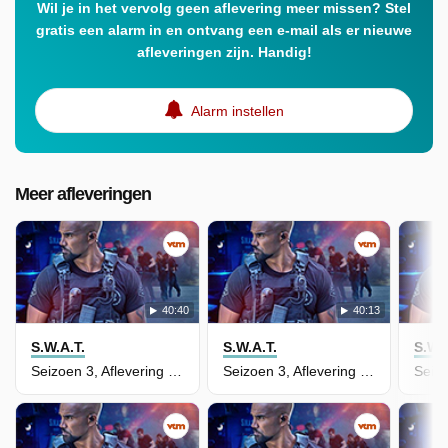
Wil je in het vervolg geen aflevering meer missen? Stel
gratis een alarm in en ontvang een e-mail als er nieuwe
afleveringen zijn. Handig!
Alarm instellen
Meer afleveringen
40:40
40:13
S.W.A.T.
S.W.A.T.
S.W.A
Seizoen 3, Aflevering 13 - Ekitai Rashku
Seizoen 3, Aflevering 14 - Animus