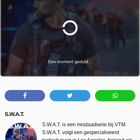
Een moment geduld...
S.W.A.T.
S.W.A.T. is een misdaadserie bij VTM.
S.W.A.T. volgt een gespecialiseerd