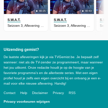
40:25
40:43
S.W.A.T.
S.W.A.T.
S.W.A
Seizoen 3, Aflevering 11 - Bad Cop
Seizoen 3, Aflevering 12 - Good Cop
Uitzending gemist?
De laatste afleveringen kijk je via TVGemist.be. Je bepaalt zelf
wanneer: niet als de TV-zender ze programmeert, maar wanneer
het jou uitkomt. Onze redactie houdt je op de hoogte van je
favoriete programma's en de allerbeste series. Met een eigen
profiel houd je zelfs een eigen overzicht bij en ontvang je een e-
mail voor elke nieuwe aflevering. Handig!
Contact
Help
Disclaimer
Privacy
RSS
Privacy voorkeuren wijzigen