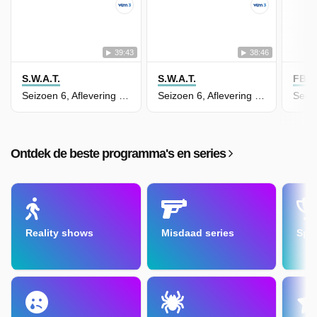
39:43
38:46
S.W.A.T.
S.W.A.T.
FBI: 
Seizoen 6, Aflevering 2 - Thai Another Day
Seizoen 6, Aflevering 1 - Thai Hard
Ontdek de beste programma's en series
Reality shows
Misdaad series
Spe