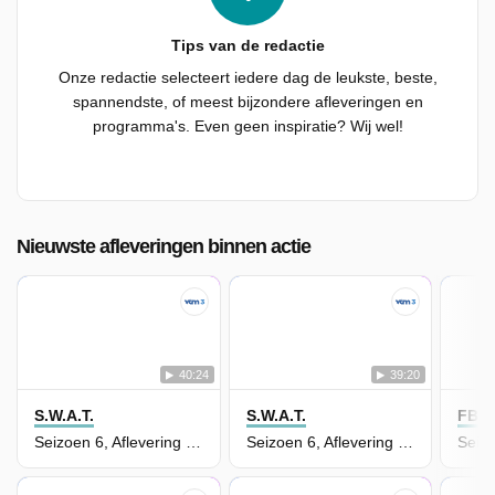
Tips van de redactie
Onze redactie selecteert iedere dag de leukste, beste,
spannendste, of meest bijzondere afleveringen en
programma's. Even geen inspiratie? Wij wel!
Nieuwste afleveringen binnen actie
40:24
39:20
S.W.A.T.
S.W.A.T.
FBI: 
Seizoen 6, Aflevering 4 - Maniak
Seizoen 6, Aflevering 3 - Woah Black Betty