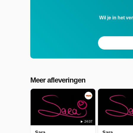
Wil je in het v
Meer afleveringen
24:07
Sara
Sara