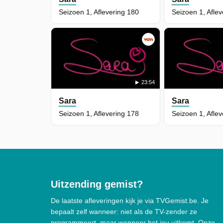
Seizoen 1, Aflevering 180
Seizoen 1, Afle
23:54
Sara
Sara
Seizoen 1, Aflevering 178
Seizoen 1, Afle
Uitzending gemist?
De laatste afleveringen kijk je via TVGemist.be. Je
bepaalt zelf wanneer: niet als de TV-zender ze
programmeert, maar wanneer het jou uitkomt. Onze