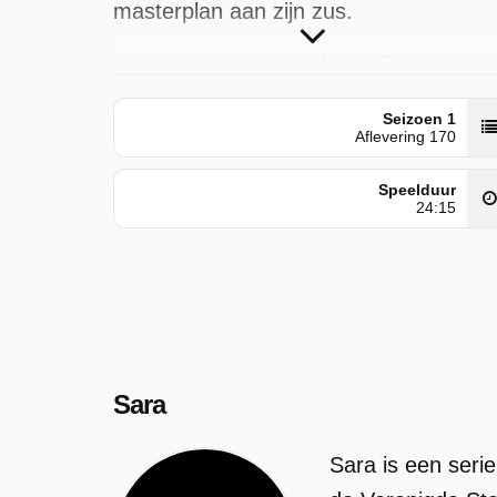
masterplan aan zijn zus.
Sara is uitgezonden door VTM op
dinsdag 23 juni 2026 om 00:00 uur.
Seizoen 1
Aflevering 170
Speelduur
24:15
Sara
Sara is een seri