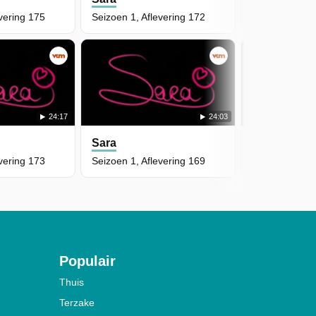
vering 175
Seizoen 1, Aflevering 172
Seizoen 1, Afl
24:17
24:03
Sara
Sara
vering 173
Seizoen 1, Aflevering 169
Seizoen 1, Afl
Populair
Thuis
Terzake