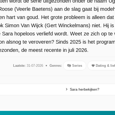
ten wordt de serie uitgezonden onder de naam Ugly 
oose (Veerle Baetens) aan de slag gaat bij modehu
n hart van goud. Het grote probleem is alleen dat 
k Simon Van Wijck (Gert Winckelmans) niet. Hij is
 Sara hopeloos verliefd wordt. Weet ze zich op te 
on alsnog te veroveren? Sinds 2025 is het program
ezonden, de meest recente in juli 2026.
Laatste:
31-07-2026
Genres:
Series
Dating & lie
Sara herbekijken?