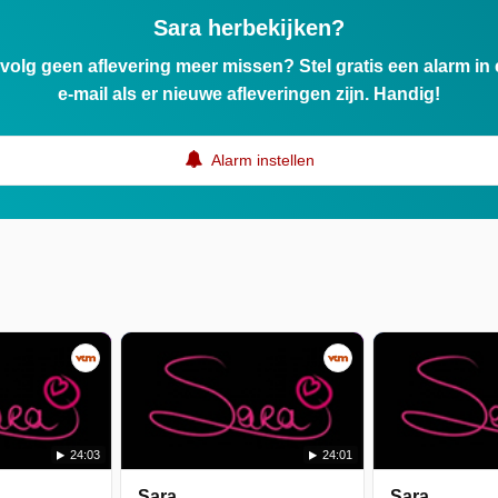
Sara herbekijken?
ervolg geen aflevering meer missen? Stel gratis een alarm i
e-mail als er nieuwe afleveringen zijn. Handig!
Alarm instellen
24:03
24:01
Sara
Sara