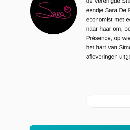
de Verenigde Sta
eendje Sara De R
economist met ee
naar haar om, oo
Présence, op wie
het hart van Sim
afleveringen uitg