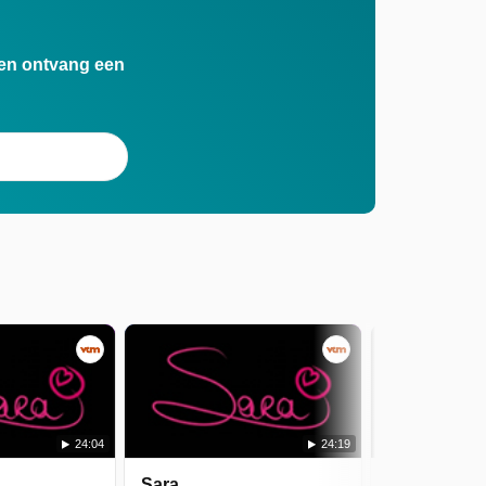
n en ontvang een
24:04
24:19
Sara
Sara