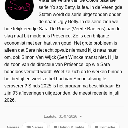
Vlaamse versie van de Colombiaanse
serie Yo soy Betty, la fea. In de Verenigde
Staten wordt de serie uitgezonden onder
de naam Ugly Betty. In de serie zien we
hoe lelijk eendje Sara De Roose (Veerle Baetens) aan de
slag gaat bij modehuis Présence. Ze is een briljante
economist met een hart van goud. Het grote probleem is
alleen dat Sara niet echt opvalt: niemand kijkt naar haar
om, ook Simon Van Wijck (Gert Winckelmans) niet. Hij is
de zoon van de directeur van Présence, op wie Sara
hopeloos verliefd wordt. Weet ze zich op te werken binnen
het bedrijf en weet ze het hart van Simon alsnog te
veroveren? Sinds 2025 is het programma beschikbaar. Er
zijn 93 afleveringen uitgezonden, de meest recente in juli
2026.
Laatste:
31-07-2026
Genres:
Series
Dating & liefde
Komedie