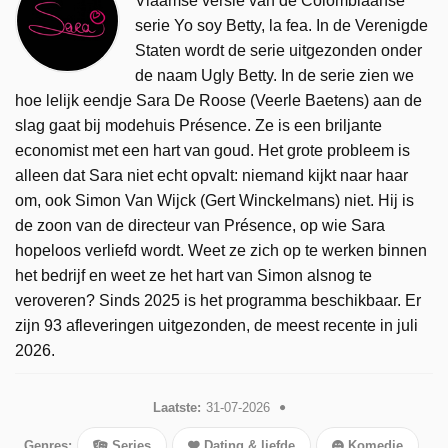
Vlaamse versie van de Colombiaanse
serie Yo soy Betty, la fea. In de Verenigde
Staten wordt de serie uitgezonden onder
de naam Ugly Betty. In de serie zien we
hoe lelijk eendje Sara De Roose (Veerle Baetens) aan de
slag gaat bij modehuis Présence. Ze is een briljante
economist met een hart van goud. Het grote probleem is
alleen dat Sara niet echt opvalt: niemand kijkt naar haar
om, ook Simon Van Wijck (Gert Winckelmans) niet. Hij is
de zoon van de directeur van Présence, op wie Sara
hopeloos verliefd wordt. Weet ze zich op te werken binnen
het bedrijf en weet ze het hart van Simon alsnog te
veroveren? Sinds 2025 is het programma beschikbaar. Er
zijn 93 afleveringen uitgezonden, de meest recente in juli
2026.
Laatste:
31-07-2026
Genres:
Series
Dating & liefde
Komedie