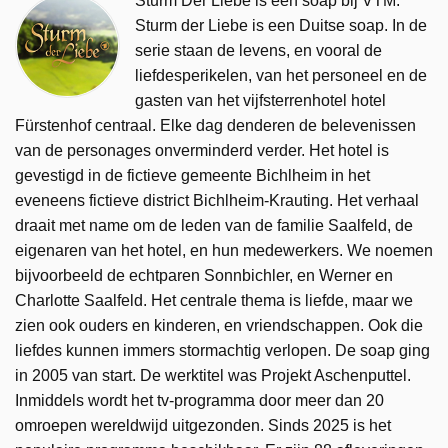
Sturm Der Liebe is een soap bij VTM.
Sturm der Liebe is een Duitse soap. In de
serie staan de levens, en vooral de
liefdesperikelen, van het personeel en de
gasten van het vijfsterrenhotel hotel
Fürstenhof centraal. Elke dag denderen de belevenissen
van de personages onverminderd verder. Het hotel is
gevestigd in de fictieve gemeente Bichlheim in het
eveneens fictieve district Bichlheim-Krauting. Het verhaal
draait met name om de leden van de familie Saalfeld, de
eigenaren van het hotel, en hun medewerkers. We noemen
bijvoorbeeld de echtparen Sonnbichler, en Werner en
Charlotte Saalfeld. Het centrale thema is liefde, maar we
zien ook ouders en kinderen, en vriendschappen. Ook die
liefdes kunnen immers stormachtig verlopen. De soap ging
in 2005 van start. De werktitel was Projekt Aschenputtel.
Inmiddels wordt het tv-programma door meer dan 20
omroepen wereldwijd uitgezonden. Sinds 2025 is het