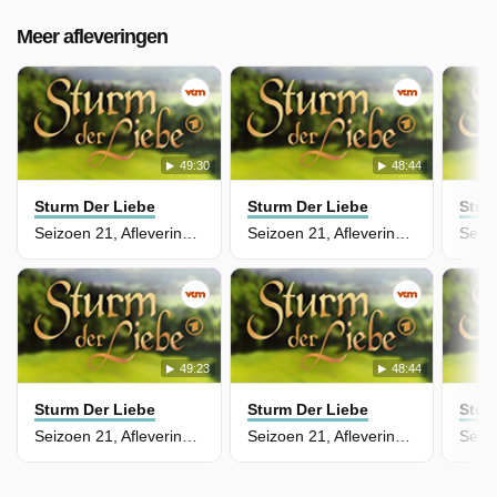
Meer afleveringen
49:30
48:44
Sturm Der Liebe
Sturm Der Liebe
Stur
Seizoen 21, Aflevering 229
Seizoen 21, Aflevering 228
49:23
48:44
Sturm Der Liebe
Sturm Der Liebe
Stur
Seizoen 21, Aflevering 227
Seizoen 21, Aflevering 226