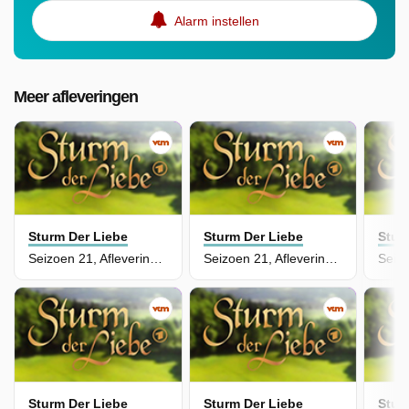
Alarm instellen
Meer afleveringen
Sturm Der Liebe
Sturm Der Liebe
Stur
Seizoen 21, Aflevering 73 - Episode 73
Seizoen 21, Aflevering 72 - Episode 72
Sturm Der Liebe
Sturm Der Liebe
Stur