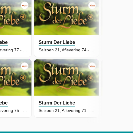
iebe
Sturm Der Liebe
Sturm Der L
Seizoen 21, Aflevering 77 - Episode 77
Seizoen 21, Aflevering 74 - Episode 74
iebe
Sturm Der Liebe
Sturm Der L
Seizoen 21, Aflevering 75 - Episode 75
Seizoen 21, Aflevering 71 - Episode 71