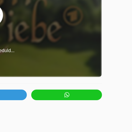
duld...