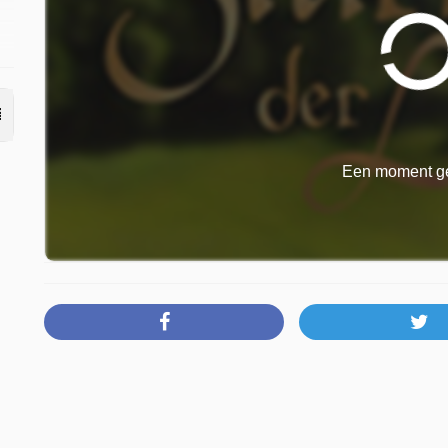
m
Een moment ge