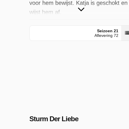
voor hem bewijst. Katja is geschokt en
wijst hem af.
Sturm Der Liebe is uitgezonden door
Seizoen 21
VTM op dinsdag 2 september 2025 o
Aflevering 72
00:27 uur.
Sturm Der Liebe