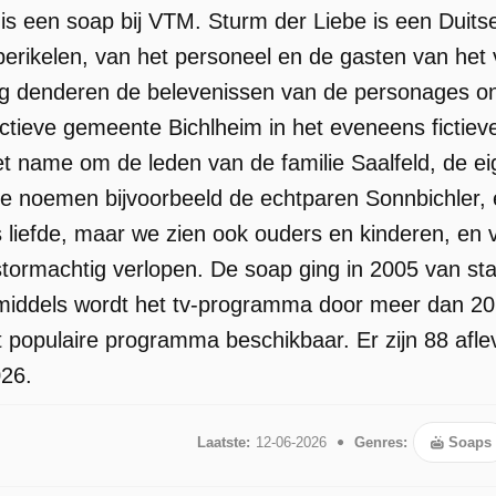
is een soap bij VTM. Sturm der Liebe is een Duitse
perikelen, van het personeel en de gasten van het v
ag denderen de belevenissen van de personages on
ictieve gemeente Bichlheim in het eveneens fictieve
et name om de leden van de familie Saalfeld, de ei
 noemen bijvoorbeeld de echtparen Sonnbichler, e
s liefde, maar we zien ook ouders en kinderen, en 
ormachtig verlopen. De soap ging in 2005 van star
nmiddels wordt het tv-programma door meer dan 20
t populaire programma beschikbaar. Er zijn 88 afl
026.
Laatste:
12-06-2026
Genres:
Soaps