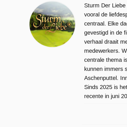
Sturm Der Liebe 
vooral de liefdes
centraal. Elke d
gevestigd in de f
verhaal draait m
medewerkers. We
centrale thema i
kunnen immers st
Aschenputtel. I
Sinds 2025 is he
recente in juni 2