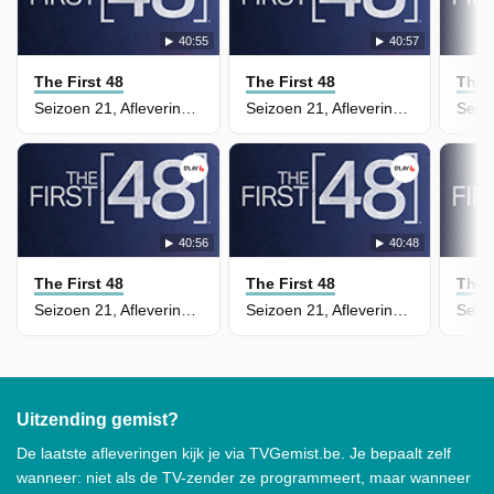
40:55
40:57
The First 48
The First 48
The F
Seizoen 21, Aflevering 17 - Lost Boys
Seizoen 21, Aflevering 16 - End Of The Road
40:56
40:48
The First 48
The First 48
The F
Seizoen 21, Aflevering 15 - Standing Ground
Seizoen 21, Aflevering 14 - Last Hope & Truth and Consequences
Uitzending gemist?
De laatste afleveringen kijk je via TVGemist.be. Je bepaalt zelf
wanneer: niet als de TV-zender ze programmeert, maar wanneer