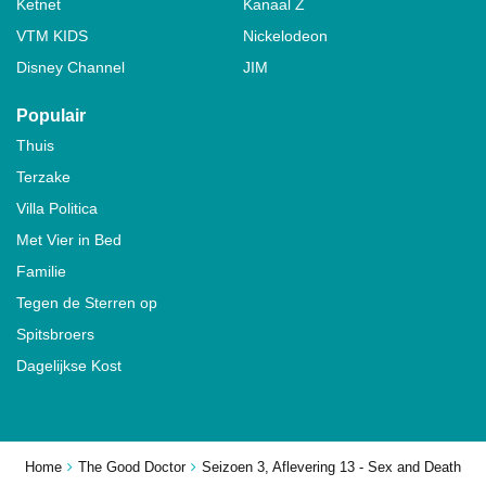
Ketnet
Kanaal Z
VTM KIDS
Nickelodeon
Disney Channel
JIM
Populair
Thuis
Terzake
Villa Politica
Met Vier in Bed
Familie
Tegen de Sterren op
Spitsbroers
Dagelijkse Kost
Home
The Good Doctor
Seizoen 3, Aflevering 13 - Sex and Death