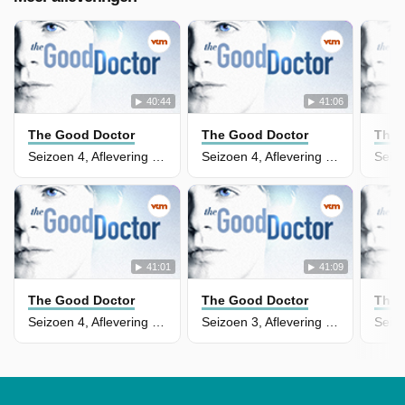
40:44
41:06
The Good Doctor
The Good Doctor
The 
Seizoen 4, Aflevering 3 - Newbies
Seizoen 4, Aflevering 2 - Frontline - part 2
41:01
41:09
The Good Doctor
The Good Doctor
The 
Seizoen 4, Aflevering 1 - Frontline - part 1
Seizoen 3, Aflevering 20 - I Love You