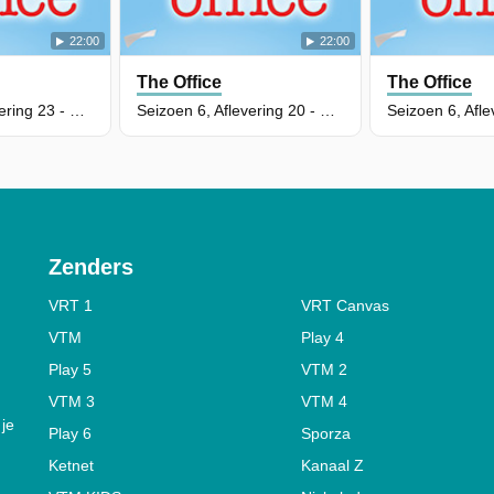
22:00
22:00
The Office
The Office
Seizoen 6, Aflevering 23 - Body Language
Seizoen 6, Aflevering 20 - New Leads
Zenders
VRT 1
VRT Canvas
VTM
Play 4
Play 5
VTM 2
VTM 3
VTM 4
 je
Play 6
Sporza
Ketnet
Kanaal Z