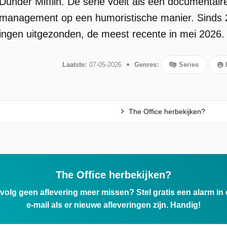
 Dunder Mifflin. De serie voelt als een documentair
n management op een humoristische manier. Sinds 
eringen uitgezonden, de meest recente in mei 2026.
Laatste:
07-05-2026
Genres:
Series
The Office herbekijken?
The Office herbekijken?
ervolg geen aflevering meer missen? Stel gratis een alarm i
e-mail als er nieuwe afleveringen zijn. Handig!