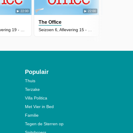
22:00
22:00
The Office
The Office
Seizoen 6, Aflevering 19 - St. Patrick's Day
Seizoen 6, Aflevering 15 - Sabre
Populair
Thuis
Terzake
Villa Politica
Met Vier in Bed
Familie
Tegen de Sterren op
Spitsbroers