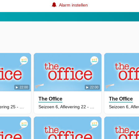
Alarm instellen
22:00
22:00
The Office
The Office
Seizoen 6, Aflevering 25 - The Chump
Seizoen 6, Aflevering 22 - Secretary's Day