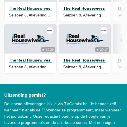
The Real Housewives Of Beverly Hills
The Real Housewives Of Beverly 
The 
Seizoen 8, Aflevering 10 - The Big Apple Bites
Seizoen 8, Aflevering 9 - That Was Weird
39:39
39:17
The Real Housewives Of Beverly Hills
The Real Housewives Of Beverly 
The 
Seizoen 8, Aflevering 8 - Petty Mess
Seizoen 8, Aflevering 7 - Birthday Fever
Uitzending gemist?
De laatste afleveringen kijk je via TVGemist.be. Je bepaalt zelf
wanneer: niet als de TV-zender ze programmeert, maar wanneer
het jou uitkomt. Onze redactie houdt je op de hoogte van je
favoriete programma's en de allerbeste series. Met een eigen