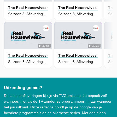
The Real Housewives Of Beverly Hills
The Real Housewives Of Beverly 
The 
Seizoen 8, Aflevering 4 - Lights Out!
Seizoen 8, Aflevering 3 - Bad Guys
39:56
39:32
The Real Housewives Of Beverly Hills
The Real Housewives Of Beverly 
The 
Seizoen 8, Aflevering 2 - Diva Las Vegas
Seizoen 8, Aflevering 1 - Don't Cry Over Spilled Wine
Uitzending gemist?
De laatste afleveringen kijk je via TVGemist.be. Je bepaalt zelf
wanneer: niet als de TV-zender ze programmeert, maar wanneer
het jou uitkomt. Onze redactie houdt je op de hoogte van je
favoriete programma's en de allerbeste series. Met een eigen