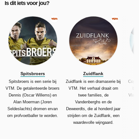
Is dit iets voor jou?
Spitsbroers
Zuidflank
Spitsbroers is een serie bij
Zuidflank is een dramaserie bij
Coppe
VTM. De getalenteerde broers
VTM. Het verhaal draait om
bij
Dennis (Oscar Willems) en
twee families, de
Vlaams
Alan Moerman (Joren
Vandenberghs en de
af
Seldeslachts) dromen ervan
Deweerdts, die al honderd jaar
om profvoetballer te worden.
strijden om de Zuidflank, een
waardevolle wijngaard.