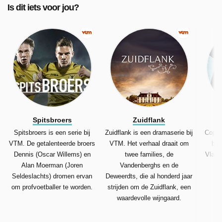
Is dit iets voor jou?
Spitsbroers
Zuidflank
Spitsbroers is een serie bij
Zuidflank is een dramaserie bij
Coppe
VTM. De getalenteerde broers
VTM. Het verhaal draait om
bij
Dennis (Oscar Willems) en
twee families, de
Vlaams
Alan Moerman (Joren
Vandenberghs en de
af
Seldeslachts) dromen ervan
Deweerdts, die al honderd jaar
om profvoetballer te worden.
strijden om de Zuidflank, een
waardevolle wijngaard.