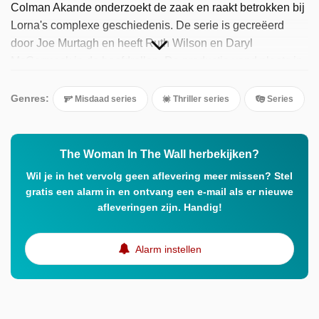
Colman Akande onderzoekt de zaak en raakt betrokken bij
Lorna's complexe geschiedenis. De serie is gecreëerd
door Joe Murtagh en heeft Ruth Wilson en Daryl
McCormack in de hoofdrollen. De productie vond plaats in
Noord-Ierland en de Republiek Ierland.
Genres:
Misdaad series
Thriller series
Series
The Woman In The Wall herbekijken?
Wil je in het vervolg geen aflevering meer missen? Stel
gratis een alarm in en ontvang een e-mail als er nieuwe
afleveringen zijn. Handig!
Alarm instellen