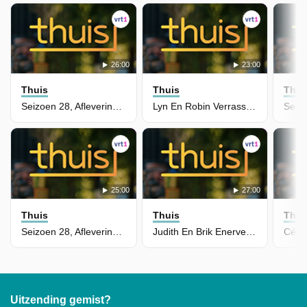
26:00
23:00
Thuis
Thuis
Thui
Seizoen 28, Aflevering 5463 - Maité Loopt Langs Bij Thilly Met Een Heel Speciaal Verzoek
Lyn En Robin Verrassen Elkaar Tijdens De Bemiddeling
25:00
27:00
Thuis
Thuis
Thui
Seizoen 28, Aflevering 5462 - Waldek Loopt Langs Bij Adil En Christine
Judith En Brik Enerveren Elkaar Tijdens Het Werk
Uitzending gemist?