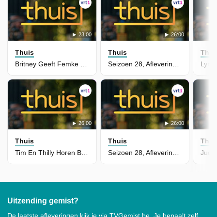
23:00
26:00
Thuis
Thuis
Thui
Britney Geeft Femke Haar Ongezouten Mening
Seizoen 28, Aflevering 5464 - Niels Bedenkt Dat Hij Beter De Waarheid Vertelt
26:00
26:00
Thuis
Thuis
Thui
Tim En Thilly Horen Belangrijke Informatie Over De Zaak
Seizoen 28, Aflevering 5463 - Maité Loopt Langs Bij Thilly Met Een Heel Speciaal Verzoek
Uitzending gemist?
De laatste afleveringen kijk je via TVGemist.be. Je bepaalt zelf