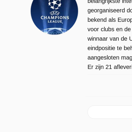
belangrijkste int
georganiseerd do
bekend als Europ
voor clubs en d
winnaar van de U
eindpositie te be
aangesloten mag 
Er zijn 21 aflev