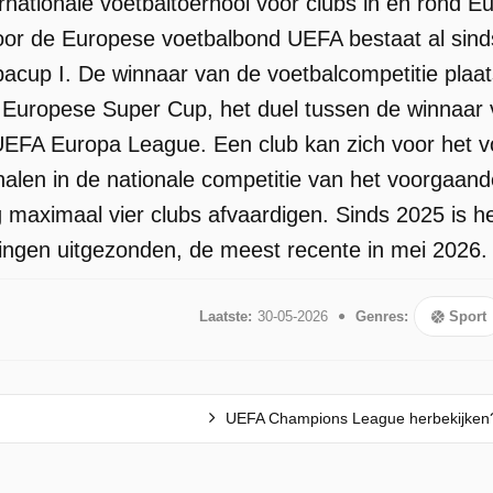
ernationale voetbaltoernooi voor clubs in en rond E
or de Europese voetbalbond UEFA bestaat al sinds 
acup I. De winnaar van de voetbalcompetitie plaa
e Europese Super Cup, het duel tussen de winnaa
EFA Europa League. Een club kan zich voor het v
halen in de nationale competitie van het voorgaande
maximaal vier clubs afvaardigen. Sinds 2025 is h
eringen uitgezonden, de meest recente in mei 2026.
Laatste:
30-05-2026
Genres:
Sport
UEFA Champions League herbekijken