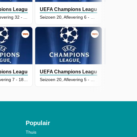
ions League
UEFA Champions League
UEFA Cham
Seizoen 20, Aflevering 32 - Atletico Madrid - Barcelona
Seizoen 20, Aflevering 6 - Bayern München - Chelsea FC
ions League
UEFA Champions League
UEFA Cham
Seizoen 2, Aflevering 7 - 18/09/2025
Seizoen 20, Aflevering 5 - PSV Eindhoven - R. Union Saint-Gilloise
Populair
Thuis