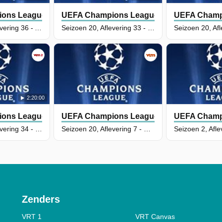
ons League
UEFA Champions League
UEFA Champ
Seizoen 20, Aflevering 36 - Arsenal - Atlético Madrid
Seizoen 20, Aflevering 33 - Bayern München - Real Madrid
2:20:00
ons League
UEFA Champions League
UEFA Champ
Seizoen 20, Aflevering 34 - Paris Saint-Germain - Bayern München
Seizoen 20, Aflevering 7 - Club Brugge - AS Monaco
Zenders
VRT 1
VRT Canvas