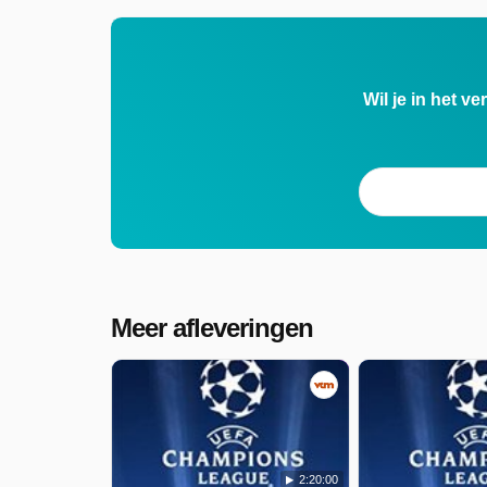
Wil je in het v
Meer afleveringen
2:20:00