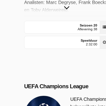
Analisten: Marc Degryse, Frank Boeck
en Toby Alderweireld.
UEFA Champions League is
Seizoen 20
uitgezonden door VTM op zaterdag 30
Aflevering 38
mei 2026 om 00:00 uur.
Speelduur
2:32:00
UEFA Champions League
UEFA Champions 