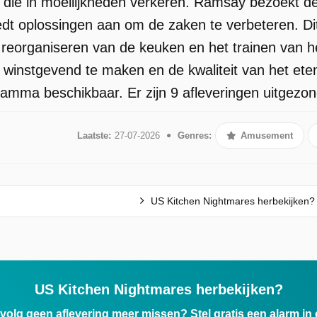
s die in moeilijkheden verkeren. Ramsay bezoekt 
dt oplossingen aan om de zaken te verbeteren. Di
 reorganiseren van de keuken en het trainen van h
 winstgevend te maken en de kwaliteit van het ete
ramma beschikbaar. Er zijn 9 afleveringen uitgezon
Laatste:
27-07-2026
Genres:
Amusement
US Kitchen Nightmares herbekijken?
US Kitchen Nightmares herbekijken?
ervolg geen aflevering meer missen? Stel gratis een alarm i