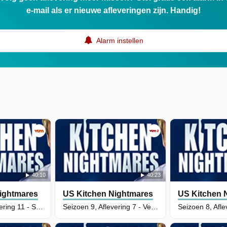
e-mail als er nieuwe afleveringen zijn. Handig!
Alarm instellen
40:10
40:23
ightmares
US Kitchen Nightmares
US Kitchen 
Seizoen 9, Aflevering 11 - Simmer Down
Seizoen 9, Aflevering 7 - Verdict