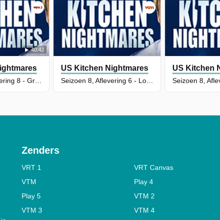
40:42
ightmares
US Kitchen Nightmares
US Kitchen 
Seizoen 9, Aflevering 8 - Grumpy George
Seizoen 8, Aflevering 6 - Love Bites
Zenders
VRT 1
VRT Canvas
VTM
Play 4
Play 5
VTM 2
VTM 3
VTM 4