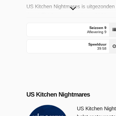
US Kitchen Nightmares is uitgezonden
door VTM 2 op zondag 3 mei 2026 om
00:00 uur.
Seizoen 9
Aflevering 9
Speelduur
39:58
US Kitchen Nightmares
US Kitchen Nigh