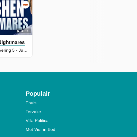
41:00
Nightmares
Seizoen 8, Aflevering 5 - Juicy Box
Populair
Thuis
Terzake
Villa Politica
Met Vier in Bed