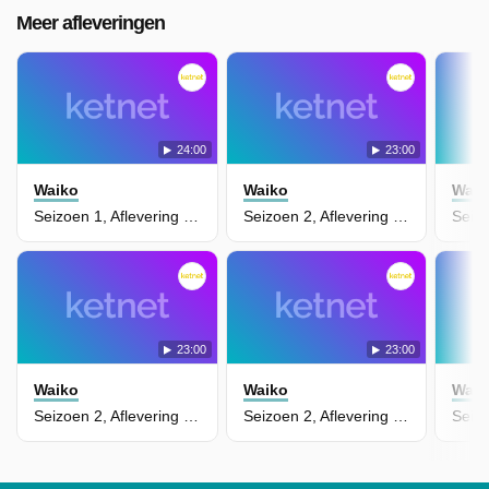
Meer afleveringen
24:00
23:00
Waiko
Waiko
Waik
Seizoen 1, Aflevering 1 - De Kracht Van Ojee
Seizoen 2, Aflevering 9 - Er Landt Een Rondreizende Alien Met Een Wel Heel Rare Stem.
23:00
23:00
Waiko
Waiko
Waik
Seizoen 2, Aflevering 8 - De Kleine, Schattige Tralalaat Blijkt Te Groeien... En Te Groeien...
Seizoen 2, Aflevering 7 - Door Gevaarlijk Alienstof Verandert Bibi Stilaan In Een Alien