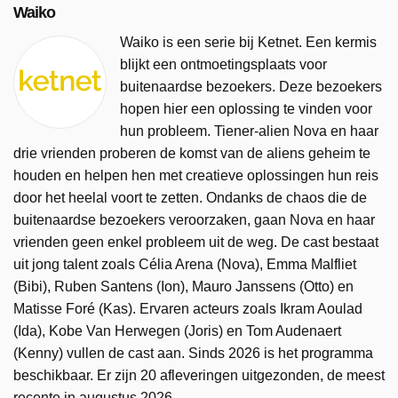
Waiko
Waiko is een serie bij Ketnet. Een kermis
blijkt een ontmoetingsplaats voor
buitenaardse bezoekers. Deze bezoekers
hopen hier een oplossing te vinden voor
hun probleem. Tiener-alien Nova en haar
drie vrienden proberen de komst van de aliens geheim te
houden en helpen hen met creatieve oplossingen hun reis
door het heelal voort te zetten. Ondanks de chaos die de
buitenaardse bezoekers veroorzaken, gaan Nova en haar
vrienden geen enkel probleem uit de weg. De cast bestaat
uit jong talent zoals Célia Arena (Nova), Emma Malfliet
(Bibi), Ruben Santens (Ion), Mauro Janssens (Otto) en
Matisse Foré (Kas). Ervaren acteurs zoals Ikram Aoulad
(Ida), Kobe Van Herwegen (Joris) en Tom Audenaert
(Kenny) vullen de cast aan. Sinds 2026 is het programma
beschikbaar. Er zijn 20 afleveringen uitgezonden, de meest
recente in augustus 2026.