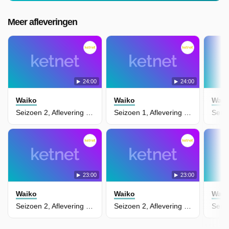
Meer afleveringen
24:00
24:00
Waiko
Waiko
Waik
Seizoen 2, Aflevering 10 - Niemand Is Veilig Wanneer Je In Het Oog Van Kazvar Kijkt.
Seizoen 1, Aflevering 1 - De Kracht Van Ojee
23:00
23:00
Waiko
Waiko
Waik
Seizoen 2, Aflevering 9 - Er Landt Een Rondreizende Alien Met Een Wel Heel Rare Stem.
Seizoen 2, Aflevering 8 - De Kleine, Schattige Tralalaat Blijkt Te Groeien... En Te Groeien...