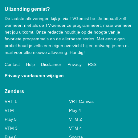
Uitzending gemist?
De laatste afleveringen kijk je via TVGemist.be. Je bepaalt zelf
wanneer: niet als de TV-zender ze programmeert, maar wanneer
het jou uitkomt. Onze redactie houdt je op de hoogte van je
favoriete programma's en de allerbeste series. Met een eigen
profiel houd je zelfs een eigen overzicht bij en ontvang je een e-
mail voor elke nieuwe aflevering. Handig!
Contact
Help
Disclaimer
Privacy
RSS
Privacy voorkeuren wijzigen
Zenders
VRT 1
VRT Canvas
VTM
Play 4
Play 5
VTM 2
VTM 3
VTM 4
Play 6
Sporza