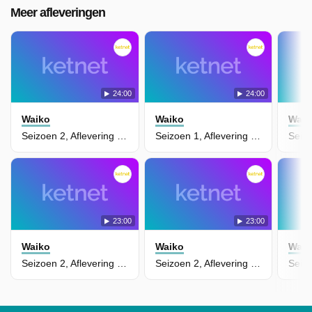
Meer afleveringen
24:00
24:00
Waiko
Waiko
Waik
Seizoen 2, Aflevering 10 - Niemand Is Veilig Wanneer Je In Het Oog Van Kazvar Kijkt.
Seizoen 1, Aflevering 1 - De Kracht Van Ojee
23:00
23:00
Waiko
Waiko
Waik
Seizoen 2, Aflevering 8 - De Kleine, Schattige Tralalaat Blijkt Te Groeien... En Te Groeien...
Seizoen 2, Aflevering 7 - Door Gevaarlijk Alienstof Verandert Bibi Stilaan In Een Alien