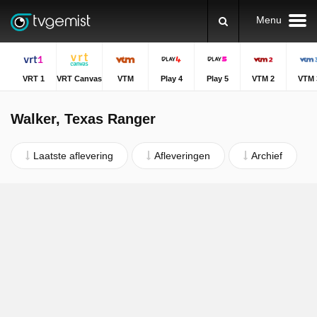
Menu
VRT 1
VRT Canvas
VTM
Play 4
Play 5
VTM 2
VTM 
Walker, Texas Ranger
Laatste aflevering
Afleveringen
Archief