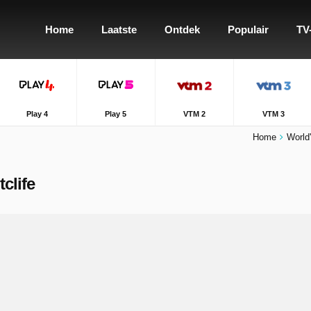
Home
Laatste
Ontdek
Populair
TV
Play 4
Play 5
VTM 2
VTM 3
Home
World'
tclife