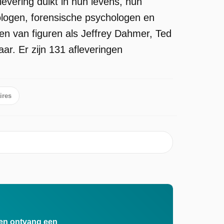
evering duikt in hun levens, hun
ologen, forensische psychologen en
en van figuren als Jeffrey Dahmer, Ted
r. Er zijn 131 afleveringen
ires
n en ontvang een