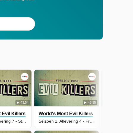
43:54
43:35
Evil Killers
World's Most Evil Killers
World's Most
Seizoen 1, Aflevering 7 - Stephen Griffiths
Seizoen 1, Aflevering 4 - Fred & Rose West