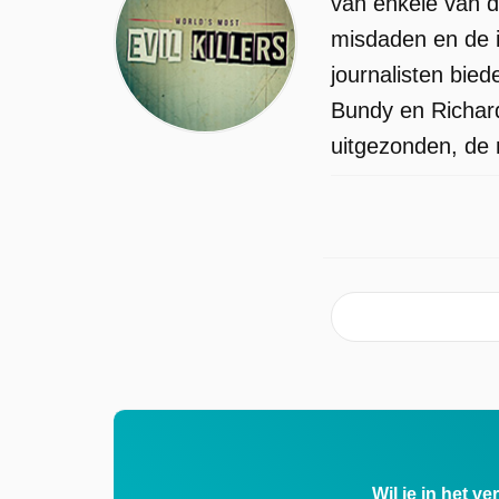
van enkele van d
misdaden en de i
journalisten bie
Bundy en Richard
uitgezonden, de 
Wil je in het v