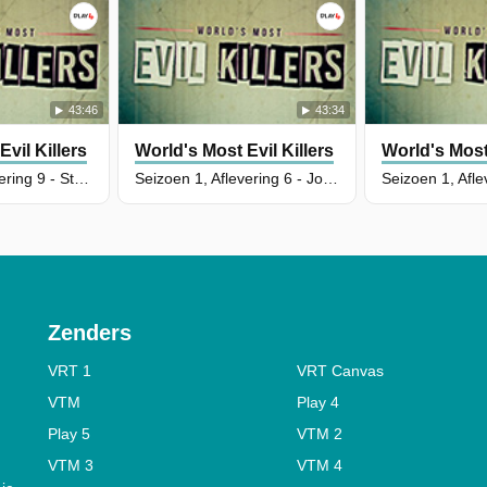
43:46
43:34
vil Killers
World's Most Evil Killers
World's Most 
Seizoen 1, Aflevering 9 - Stuart Hazell
Seizoen 1, Aflevering 6 - Joanne Dennehy
Zenders
VRT 1
VRT Canvas
VTM
Play 4
Play 5
VTM 2
VTM 3
VTM 4