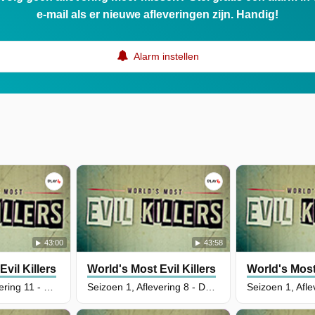
e-mail als er nieuwe afleveringen zijn. Handig!
Alarm instellen
43:00
43:58
vil Killers
World's Most Evil Killers
World's Most 
Seizoen 1, Aflevering 11 - Michael Ryan
Seizoen 1, Aflevering 8 - Dennis Nilsen