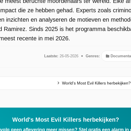
e meest beruchte moordenaars ter wereld. Elke afl
mpact die ze hebben gehad. Experts zoals crimin
den inzichten en analyseren de motieven en method
 Ramirez. Sinds 2025 is het programma beschikbaa
meest recente in mei 2026.
Laatste:
26-05-2026
Genres:
Documenta
World's Most Evil Killers herbekijken?
World's Most Evil Killers herbekijken?
ervolg geen aflevering meer missen? Stel gratis een alarm i