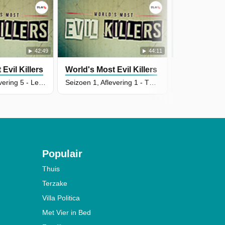
42:49
44:11
Evil Killers
World's Most Evil Killers
World's Most
Seizoen 1, Aflevering 5 - Levi Bellfield
Seizoen 1, Aflevering 1 - The Suffolk Strangler, Steve Wright
Seizoen 9, Afl
Populair
Thuis
Terzake
Villa Politica
Met Vier in Bed