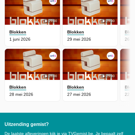
29:00
29:00
Blokken
Blokken
Blok
1 juni 2026
29 mei 2026
26 m
28:00
29:00
Blokken
Blokken
Blok
28 mei 2026
27 mei 2026
22 m
Uitzending gemist?
De laatste afleveringen kijk je via TVGemist.be. Je bepaalt zelf