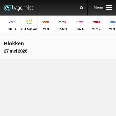
Menu
VRT 1
VRT Canvas
VTM
Play 4
Play 5
VTM 2
VTM 
Blokken
27 mei 2026