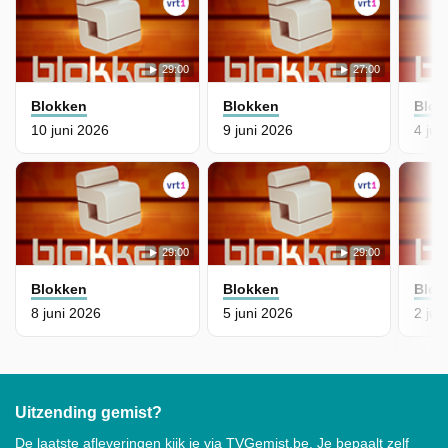
29:00
27:00
Blokken
Blokken
Blok
10 juni 2026
9 juni 2026
4 jun
29:00
29:00
Blokken
Blokken
Blok
8 juni 2026
5 juni 2026
2 jun
Uitzending gemist?
De laatste afleveringen kijk je via TVGemist.be. Je bepaalt zelf