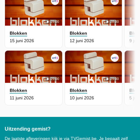
29:00
28:00
Blokken
Blokken
Blok
15 juni 2026
12 juni 2026
9 jun
29:00
29:00
Blokken
Blokken
Blok
11 juni 2026
10 juni 2026
5 jun
Uitzending gemist?
De laatste afleveringen kijk je via TVGemist.be. Je bepaalt zelf