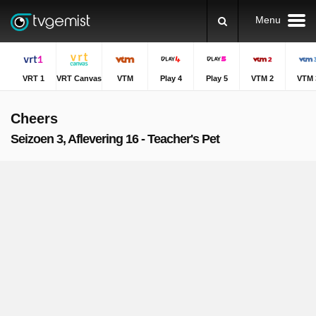
Menu
VRT 1
VRT Canvas
VTM
Play 4
Play 5
VTM 2
VTM 
Cheers
Seizoen 3, Aflevering 16 - Teacher's Pet