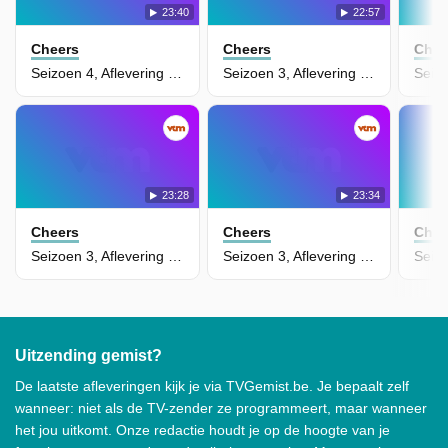
23:40
22:57
Cheers
Cheers
Chee
Seizoen 4, Aflevering 1 - Birth, Death, Love and Rice
Seizoen 3, Aflevering 25 - Rescue Me
23:28
23:34
Cheers
Cheers
Chee
Seizoen 3, Aflevering 24 - The Belles of St. Clete's
Seizoen 3, Aflevering 23 - The Bartender's Tale
Uitzending gemist?
De laatste afleveringen kijk je via TVGemist.be. Je bepaalt zelf
wanneer: niet als de TV-zender ze programmeert, maar wanneer
het jou uitkomt. Onze redactie houdt je op de hoogte van je