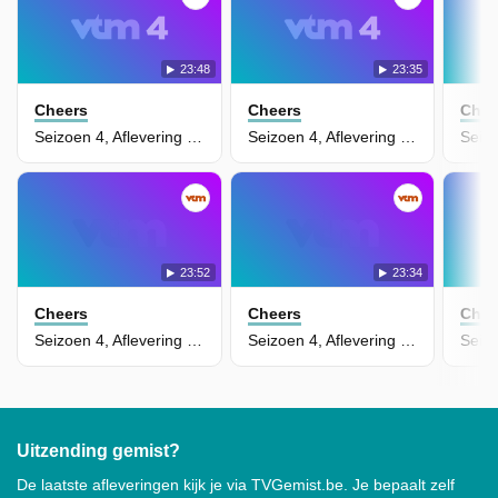
23:48
23:35
Cheers
Cheers
Chee
Seizoen 4, Aflevering 6 - I Will Gladly Pay You Tuesday
Seizoen 4, Aflevering 5 - Diane's Nightmare
23:52
23:34
Cheers
Cheers
Chee
Seizoen 4, Aflevering 4 - The Groom Wore Clearasil
Seizoen 4, Aflevering 3 - Someday My Prince Will Come
Uitzending gemist?
De laatste afleveringen kijk je via TVGemist.be. Je bepaalt zelf