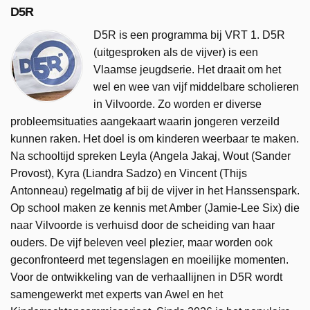
D5R
D5R is een programma bij VRT 1. D5R
(uitgesproken als de vijver) is een
Vlaamse jeugdserie. Het draait om het
wel en wee van vijf middelbare scholieren
in Vilvoorde. Zo worden er diverse
probleemsituaties aangekaart waarin jongeren verzeild
kunnen raken. Het doel is om kinderen weerbaar te maken.
Na schooltijd spreken Leyla (Angela Jakaj, Wout (Sander
Provost), Kyra (Liandra Sadzo) en Vincent (Thijs
Antonneau) regelmatig af bij de vijver in het Hanssenspark.
Op school maken ze kennis met Amber (Jamie-Lee Six) die
naar Vilvoorde is verhuisd door de scheiding van haar
ouders. De vijf beleven veel plezier, maar worden ook
geconfronteerd met tegenslagen en moeilijke momenten.
Voor de ontwikkeling van de verhaallijnen in D5R wordt
samengewerkt met experts van Awel en het