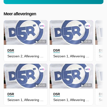
Meer afleveringen
15:00
16:00
D5R
D5R
D5R
Seizoen 2, Aflevering 1 - Amber Maakt Deel Uit Van Een Nieuw Samengesteld Gezin
Seizoen 1, Aflevering 24 - Week Aan Zee (4)
14:00
15:00
D5R
D5R
D5R
Seizoen 1, Aflevering 23 - Week Aan Zee (3)
Seizoen 1, Aflevering 22 - Week Aan Zee (2)