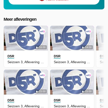
Meer afleveringen
16:00
14:00
D5R
D5R
D5R
Seizoen 3, Aflevering 22 - De Vrienden Willen Leyla Helpen
Seizoen 3, Aflevering 21 - Voor Kyra Kan Het Geluk Niet Op
15:00
15:00
D5R
D5R
D5R
Seizoen 3, Aflevering 20 - Leyla Moet Naar De Dokter
Seizoen 3, Aflevering 19 - Kyra Mag Auditie Doen Bij Ketnet Musical