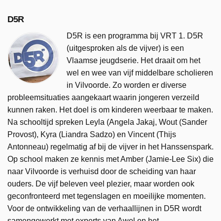
D5R
D5R is een programma bij VRT 1. D5R
(uitgesproken als de vijver) is een
Vlaamse jeugdserie. Het draait om het
wel en wee van vijf middelbare scholieren
in Vilvoorde. Zo worden er diverse
probleemsituaties aangekaart waarin jongeren verzeild
kunnen raken. Het doel is om kinderen weerbaar te maken.
Na schooltijd spreken Leyla (Angela Jakaj, Wout (Sander
Provost), Kyra (Liandra Sadzo) en Vincent (Thijs
Antonneau) regelmatig af bij de vijver in het Hanssenspark.
Op school maken ze kennis met Amber (Jamie-Lee Six) die
naar Vilvoorde is verhuisd door de scheiding van haar
ouders. De vijf beleven veel plezier, maar worden ook
geconfronteerd met tegenslagen en moeilijke momenten.
Voor de ontwikkeling van de verhaallijnen in D5R wordt
samengewerkt met experts van Awel en het