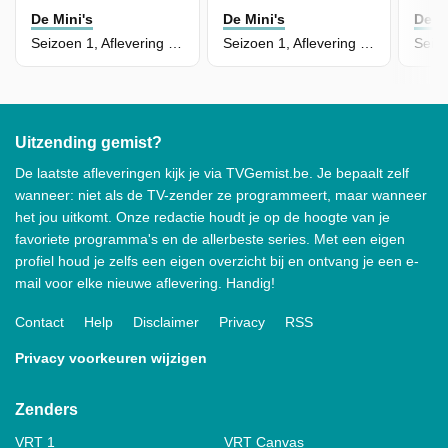
De Mini's
De Mini's
De M
Seizoen 1, Aflevering 22 - De Droomvakantie
Seizoen 1, Aflevering 21 - De Verdwaalde Avonturierster
Uitzending gemist?
De laatste afleveringen kijk je via TVGemist.be. Je bepaalt zelf
wanneer: niet als de TV-zender ze programmeert, maar wanneer
het jou uitkomt. Onze redactie houdt je op de hoogte van je
favoriete programma's en de allerbeste series. Met een eigen
profiel houd je zelfs een eigen overzicht bij en ontvang je een e-
mail voor elke nieuwe aflevering. Handig!
Contact
Help
Disclaimer
Privacy
RSS
Privacy voorkeuren wijzigen
Zenders
VRT 1
VRT Canvas