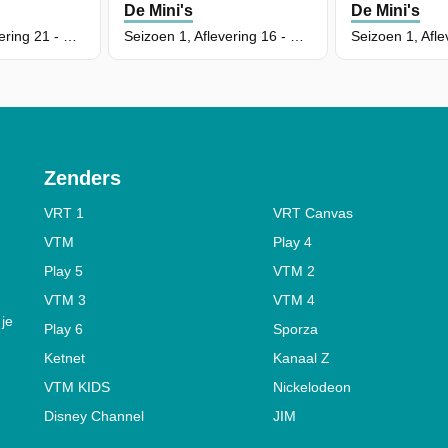
De Mini's
De Mini's
Seizoen 1, Aflevering 21 - De Verdwaalde Avonturierster
Seizoen 1, Aflevering 16 - Ministad Verveelt Zich
Zenders
VRT 1
VRT Canvas
VTM
Play 4
Play 5
VTM 2
VTM 3
VTM 4
 je
Play 6
Sporza
Ketnet
Kanaal Z
VTM KIDS
Nickelodeon
Disney Channel
JIM