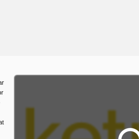
ar
or
e
at