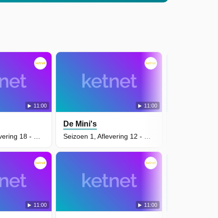
11:00
11:00
De Mini's
De Mini's
Seizoen 1, Aflevering 18 - De Zombellas
Seizoen 1, Aflevering 12 - De Dieren Van De Stad
11:00
11:00