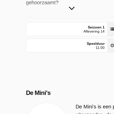
gehoorzaamt?
De Mini's is uitgezonden door Ketnet o
woensdag 10 juni 2026 om 07:34
Seizoen 1
uur. Deze aflevering is voor het eerst
Aflevering 14
geplaatst op zaterdag 25 april 2026.
Speelduur
11:00
De Mini's
De Mini's is een