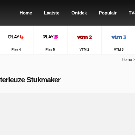
Home
Laatste
Ontdek
Populair
TV
Play 4
Play 5
VTM 2
VTM 3
Home
sterieuze Stukmaker