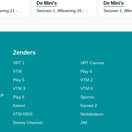
De Mini's
De Mini's
Seizoen 1, Aflevering 21 - De Verdwaalde Avonturierster
Seizoen 1, Aflevering 16 - Ministad Verveelt Zich
Zenders
VRT 1
VRT Canvas
VTM
Play 4
Play 5
VTM 2
VTM 3
VTM 4
 je
Play 6
Sporza
Ketnet
Kanaal Z
VTM KIDS
Nickelodeon
Disney Channel
JIM