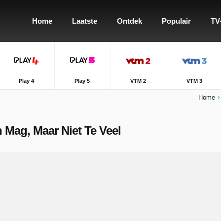
Home
Laatste
Ontdek
Populair
TV
Play 4
Play 5
VTM 2
VTM 3
Home
n Mag, Maar Niet Te Veel