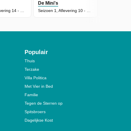
De Mini's
De Mini's
Seizoen 1, Aflevering 14 - De Mysterieuze Stukmaker
Seizoen 1, Aflevering 10 - De Doos Van Titus
Populair
Thuis
Terzake
Villa Politica
Met Vier in Bed
Familie
Tegen de Sterren op
Spitsbroers
Dagelijkse Kost