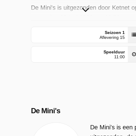
De Mini's is uitgezonden door Ketnet o
woensdag 10 juni 2026 om 11:56
uur. Deze aflevering is voor het eerst
Seizoen 1
geplaatst op zondag 26 april 2026.
Aflevering 15
Speelduur
11:00
De Mini's
De Mini's is een