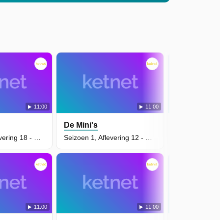
11:00
11:00
De Mini's
De Mini's
Seizoen 1, Aflevering 18 - De Zombellas
Seizoen 1, Aflevering 12 - De Dieren Van De Stad
11:00
11:00