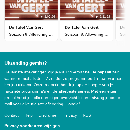
1:07:24
1:11:18
De Tafel Van Gert
De Tafel Van Gert
De T
Seizoen 8, Aflevering 75
Seizoen 8, Aflevering 74
Uitzending gemist?
De laatste afleveringen kijk je via TVGemist.be. Je bepaalt zelf
wanneer: niet als de TV-zender ze programmeert, maar wanneer
het jou uitkomt. Onze redactie houdt je op de hoogte van je
favoriete programma's en de allerbeste series. Met een eigen
profiel houd je zelfs een eigen overzicht bij en ontvang je een e-
mail voor elke nieuwe aflevering. Handig!
Contact
Help
Disclaimer
Privacy
RSS
Privacy voorkeuren wijzigen