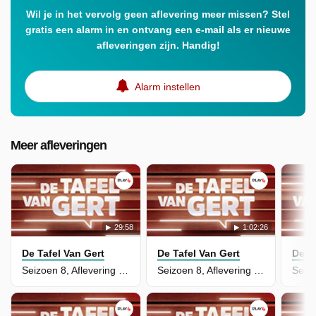
Wil je in het vervolg geen aflevering meer missen? Stel
gratis een alarm in en ontvang een e-mail als er nieuwe
afleveringen zijn. Handig!
Alarm instellen
Meer afleveringen
29:58
1:02:26
De Tafel Van Gert
De Tafel Van Gert
De T
Seizoen 8, Aflevering 19 - De Tafel van de Week - 19
Seizoen 8, Aflevering 76