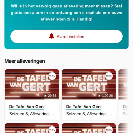
Wil je in het vervolg geen aflevering meer missen? Stel
gratis een alarm in en ontvang een e-mail als er nieuwe
afleveringen zijn. Handig!
Alarm instellen
Meer afleveringen
29:58
1:02:26
De Tafel Van Gert
De Tafel Van Gert
De T
Seizoen 8, Aflevering 19 - De Tafel van de Week - 19
Seizoen 8, Aflevering 76