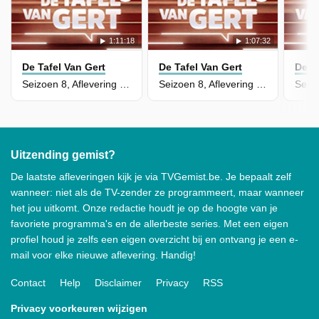
1:11:18
1:07:32
De Tafel Van Gert
De Tafel Van Gert
De T
Seizoen 8, Aflevering 74
Seizoen 8, Aflevering 73
Uitzending gemist?
De laatste afleveringen kijk je via TVGemist.be. Je bepaalt zelf
wanneer: niet als de TV-zender ze programmeert, maar wanneer
het jou uitkomt. Onze redactie houdt je op de hoogte van je
favoriete programma's en de allerbeste series. Met een eigen
profiel houd je zelfs een eigen overzicht bij en ontvang je een e-
mail voor elke nieuwe aflevering. Handig!
Contact
Help
Disclaimer
Privacy
RSS
Privacy voorkeuren wijzigen