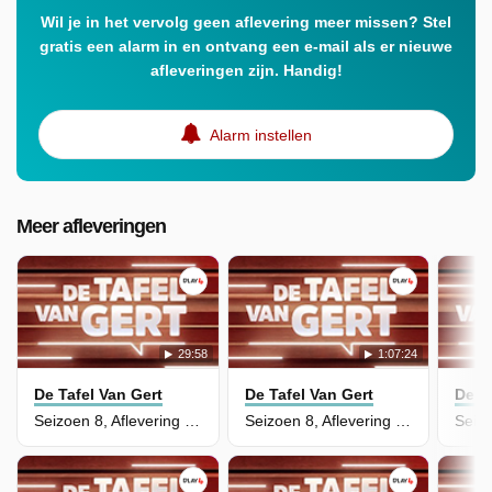
Wil je in het vervolg geen aflevering meer missen? Stel
gratis een alarm in en ontvang een e-mail als er nieuwe
afleveringen zijn. Handig!
Alarm instellen
Meer afleveringen
29:58
1:07:24
De Tafel Van Gert
De Tafel Van Gert
De T
Seizoen 8, Aflevering 19 - De Tafel van de Week - 19
Seizoen 8, Aflevering 75