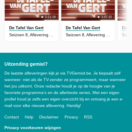
1:11:18
1:07:32
De Tafel Van Gert
De Tafel Van Gert
De T
Seizoen 8, Aflevering 74
Seizoen 8, Aflevering 73
Uitzending gemist?
De laatste afleveringen kijk je via TVGemist.be. Je bepaalt zelf
wanneer: niet als de TV-zender ze programmeert, maar wanneer
het jou uitkomt. Onze redactie houdt je op de hoogte van je
favoriete programma's en de allerbeste series. Met een eigen
profiel houd je zelfs een eigen overzicht bij en ontvang je een e-
mail voor elke nieuwe aflevering. Handig!
Contact
Help
Disclaimer
Privacy
RSS
Privacy voorkeuren wijzigen